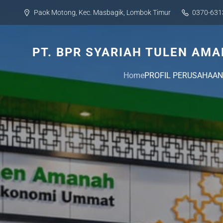
Skip
Paok Motong, Kec. Masbagik, Lombok Timur
0370-631
to
content
PT. BPR SYARIAH TULEN AM
Home
PROFIL PERUSAHAAN