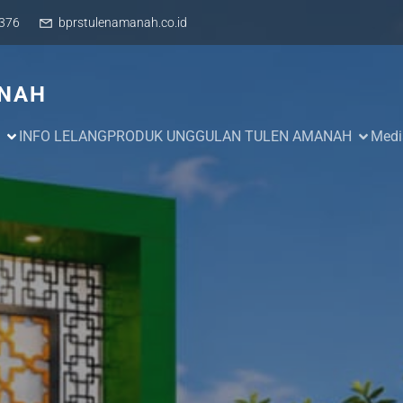
376
bprstulenamanah.co.id
ANAH
INFO LELANG
PRODUK UNGGULAN TULEN AMANAH
Medi